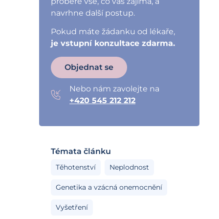
probere vše, co vás zajímá, a
navrhne další postup.
Pokud máte žádanku od lékaře,
je vstupní konzultace zdarma.
Objednat se
Nebo nám zavolejte na
+420 545 212 212
Témata článku
Těhotenství
Neplodnost
Genetika a vzácná onemocnění
Vyšetření