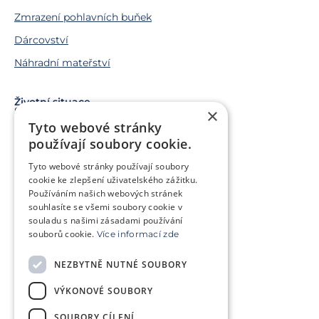
Zmrazení pohlavních buňek
Dárcovství
Náhradní mateřství
Životní situace
×
Snažíme se o miminko
Tyto webové stránky
Chci miminko v budoucnu
používají soubory cookie.
Trápí mě genetický problém
Tyto webové stránky používají soubory
Jsem v onkologické léčbě
cookie ke zlepšení uživatelského zážitku.
Používáním našich webových stránek
Chci pomoct jiným párům
souhlasíte se všemi soubory cookie v
souladu s našimi zásadami používání
souborů cookie.
Více informací zde
O klinice
Klientská zóna
NEZBYTNĚ NUTNÉ SOUBORY
Slovníček pojmů
Často kladené dotazy
VÝKONOVÉ SOUBORY
Ke stažení
Kontakt
Ceník
SOUBORY CÍLENÍ