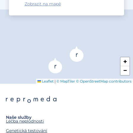
Zobrazit na mapě
+
−
|
Leaflet
© MapTiler
© OpenStreetMap contributors
Naše služby
Léčba neplodnosti
Genetická testování