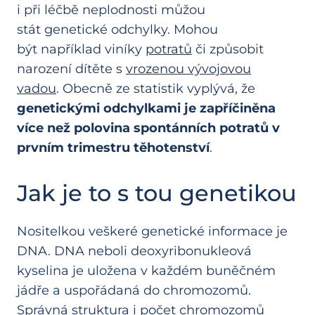
i při léčbě neplodnosti můžou
stát genetické odchylky. Mohou
být například viníky
potratů
či způsobit
narození dítěte s
vrozenou vývojovou
vadou
. Obecně ze statistik vyplývá, že
genetickými odchylkami je zapříčiněna
více než polovina spontánních potratů v
prvním trimestru těhotenství
.
Jak je to s tou genetikou
Nositelkou veškeré genetické informace je
DNA. DNA neboli deoxyribonukleová
kyselina je uložena v každém buněčném
jádře a uspořádaná do chromozomů.
Správná struktura i počet chromozomů