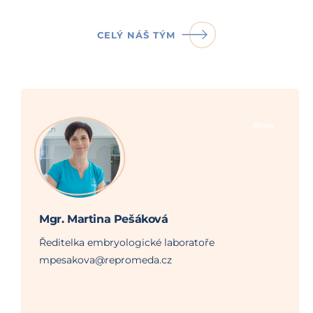
CELÝ NÁŠ TÝM
Brno
Mgr. Martina Pešáková
Ředitelka embryologické laboratoře
mpesakova@repromeda.cz