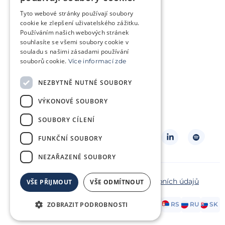
Trápí mě genetický problém
Tyto webové stránky používají soubory
Jsem v onkologické léčbě
cookie ke zlepšení uživatelského zážitku.
Používáním našich webových stránek
Chci pomoct jiným párům
souhlasíte se všemi soubory cookie v
souladu s našimi zásadami používání
souborů cookie.
Více informací zde
O klinice
Klientská zóna
NEZBYTNĚ NUTNÉ SOUBORY
Slovníček pojmů
Často kladené dotazy
VÝKONOVÉ SOUBORY
Ke stažení
Kontakt
Ceník
SOUBORY CÍLENÍ
Sledujte nás
FUNKČNÍ SOUBORY
NEZAŘAZENÉ SOUBORY
Copyright ©2026 Repromeda
Ochrana osobních údajů
VŠE PŘIJMOUT
VŠE ODMÍTNOUT
Zásady cookies
ZOBRAZIT PODROBNOSTI
AT
DE
EN
FR
HR
HU
IT
PL
RS
RU
SK