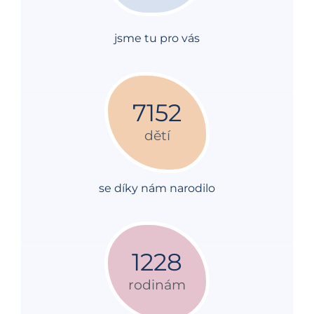
jsme tu pro vás
7152
dětí
se díky nám narodilo
1228
rodinám