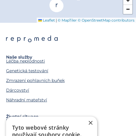
+
−
|
Leaflet
© MapTiler
© OpenStreetMap contributors
Naše služby
Léčba neplodnosti
Genetická testování
Zmrazení pohlavních buňek
Dárcovství
Náhradní mateřství
Životní situace
Snažíme se o miminko
×
Tyto webové stránky
Chci miminko v budoucnu
používají soubory cookie.