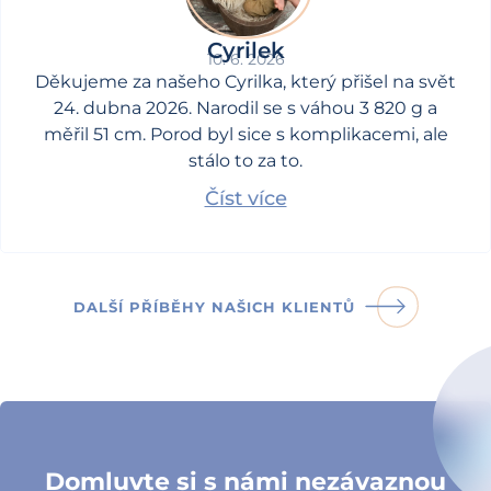
Cyrilek
10. 6. 2026
Děkujeme za našeho Cyrilka, který přišel na svět
24. dubna 2026. Narodil se s váhou 3 820 g a
měřil 51 cm. Porod byl sice s komplikacemi, ale
stálo to za to.
Číst více
DALŠÍ PŘÍBĚHY NAŠICH KLIENTŮ
Domluvte si s námi nezávaznou