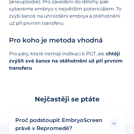
(aneuploidie). Pro zavedení do dělohy pak
vybereme embryo s největším potenciálem. To
zvýší šance na uhnízdění embrya a otěhotnění
už při prvním transferu.
Pro koho je metoda vhodná
Pro páry, které nemají indikaci k PGT, ale
chtějí
zvýšit své šance na otěhotnění už při prvním
transferu
.
Nejčastěji se ptáte
Proč podstoupit EmbryoScreen
právě v Repromedě?