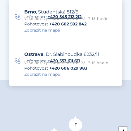
Brno
, Studentská 812/6
Informace
+420 545 212 212
Vaše dotazy zodpovíme Po-Pá, 7-18 hodin.
Pohotovost
+420 602 592 842
Zobrazit na mapě
Ostrava
, Dr. Slabihoudka 6232/11
Informace
+420 553 611 611
Vaše dotazy zodpovíme Po-Pá, 7-15 hodin.
Pohotovost
+420 606 029 983
Zobrazit na mapě