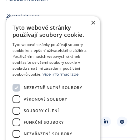
Životní situace
×
Snažíme se o miminko
Tyto webové stránky
Chci miminko v budoucnu
používají soubory cookie.
Trápí mě genetický problém
Tyto webové stránky používají soubory
Jsem v onkologické léčbě
cookie ke zlepšení uživatelského zážitku.
Používáním našich webových stránek
Chci pomoct jiným párům
souhlasíte se všemi soubory cookie v
souladu s našimi zásadami používání
souborů cookie.
Více informací zde
O klinice
Klientská zóna
NEZBYTNĚ NUTNÉ SOUBORY
Slovníček pojmů
Často kladené dotazy
VÝKONOVÉ SOUBORY
Ke stažení
Kontakt
Ceník
SOUBORY CÍLENÍ
Sledujte nás
FUNKČNÍ SOUBORY
NEZAŘAZENÉ SOUBORY