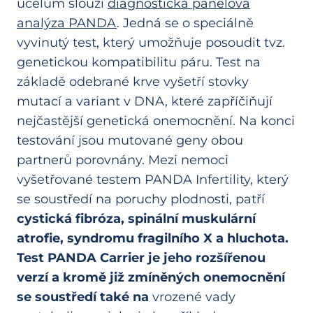
účelům slouží
diagnostická panelová
analýza PANDA
. Jedná se o speciálně
vyvinutý test, který umožňuje posoudit tvz.
genetickou kompatibilitu páru. Test na
základě odebrané krve vyšetří stovky
mutací a variant v DNA, které zapříčiňují
nejčastější genetická onemocnění. Na konci
testování jsou mutované geny obou
partnerů porovnány. Mezi nemoci
vyšetřované testem PANDA Infertility, který
se soustředí na poruchy plodnosti, patří
cystická fibróza, spinální muskulární
atrofie, syndromu fragilního X a hluchota.
Test PANDA Carrier je jeho rozšířenou
verzí a kromě již zmíněných onemocnění
se soustředí také na
vrozené vady