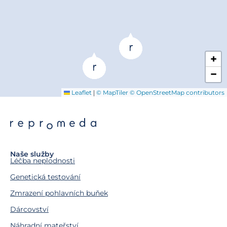
+
−
|
Leaflet
© MapTiler
© OpenStreetMap contributors
Naše služby
Léčba neplodnosti
Genetická testování
Zmrazení pohlavních buňek
Dárcovství
Náhradní mateřství