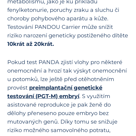
metabolismu, jako je ku příkladu
fenylketonurie, poruchy zraku a sluchu či
choroby pohybového aparátu a kůže.
Testování PANDOU Carrier může snížit
riziko narození geneticky postiženého dítěte
10krát až 20krát.
Pokud test PANDA zjistí vlohy pro některé
onemocnění a hrozí tak výskyt onemocnění
u potomků, lze ještě před otěhotněním
provést
preimplantační genetické
testování (PGT-M) embryí
. S využitím
asistované reprodukce je pak ženě do
dělohy přeneseno pouze embryo bez
mutovaných genů. Díky tomu se snižuje
riziko možného samovolného potratu,