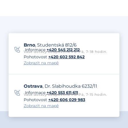
Brno
, Studentská 812/6
Informace
+420 545 212 212
Vaše dotazy zodpovíme Po-Pá, 7-18 hodin.
Pohotovost
+420 602 592 842
Zobrazit na mapě
Ostrava
, Dr. Slabihoudka 6232/11
Informace
+420 553 611 611
Vaše dotazy zodpovíme Po-Pá, 7-15 hodin.
Pohotovost
+420 606 029 983
Zobrazit na mapě