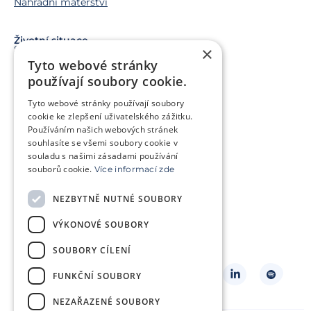
Náhradní mateřství
Životní situace
×
Snažíme se o miminko
Tyto webové stránky
Chci miminko v budoucnu
používají soubory cookie.
Trápí mě genetický problém
Tyto webové stránky používají soubory
Jsem v onkologické léčbě
cookie ke zlepšení uživatelského zážitku.
Používáním našich webových stránek
Chci pomoct jiným párům
souhlasíte se všemi soubory cookie v
souladu s našimi zásadami používání
souborů cookie.
Více informací zde
O klinice
Klientská zóna
NEZBYTNĚ NUTNÉ SOUBORY
Slovníček pojmů
Často kladené dotazy
VÝKONOVÉ SOUBORY
Ke stažení
Kontakt
Ceník
SOUBORY CÍLENÍ
Sledujte nás
FUNKČNÍ SOUBORY
NEZAŘAZENÉ SOUBORY