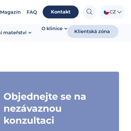
Kontakt
CZ
Magazín
FAQ
O klinice
Klientská zóna
í mateřství
Objednejte se na
nezávaznou
konzultaci