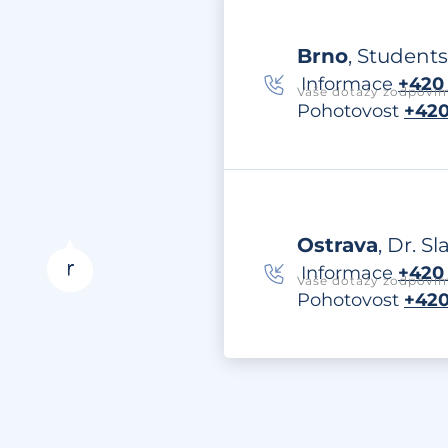
Brno
, Students
Informace
+420 
Vaše dotazy zodpovím
Pohotovost
+420
Ostrava
, Dr. S
Informace
+420 
Vaše dotazy zodpovím
Pohotovost
+420