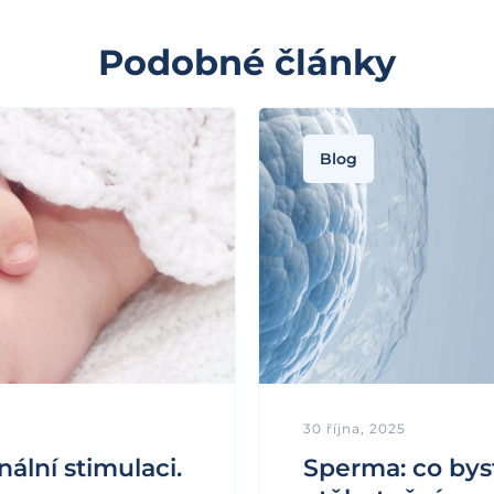
Podobné články
Blog
30 října, 2025
lní stimulaci.
Sperma: co byst