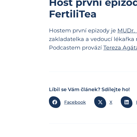
Host první epizo
FertiliTea
Hostem první epizody je
MUDr. K
zakladatelka a vedoucí lékařka
Podcastem provází
Tereza Agáta
Líbil se Vám článek? Sdílejte ho!
Facebook
X