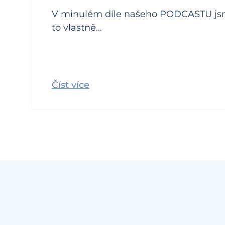
V minulém díle našeho PODCASTU jsme 
to vlastně…
Číst více