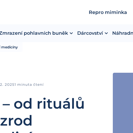
Repro miminka
Zmrazení pohlavních buněk
Dárcovství
Náhradn
í medicíny
12. 2025
1 minuta čtení
 – od rituálů
 zrod