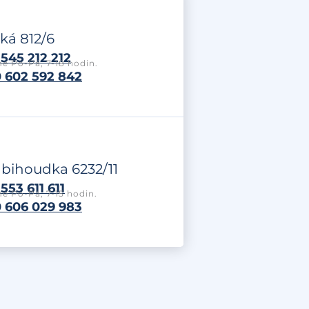
ká 812/6
545 212 212
e Po-Pá, 7-18 hodin.
 602 592 842
labihoudka 6232/11
553 611 611
e Po-Pá, 7-15 hodin.
 606 029 983