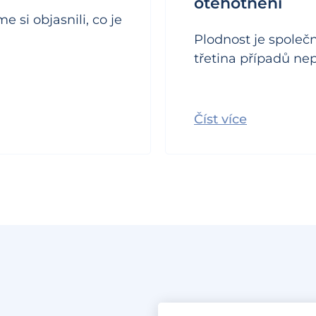
otěhotnění
si objasnili, co je
Plodnost je společn
třetina případů nep
Číst více