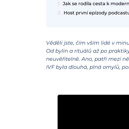
Jak se rodila cesta k moder
Host první epizody podcastu
Věděli jste, čím vším lidé v minu
Od bylin a rituálů až po praktik
neuvěřitelně. Ano, patří mezi n
IVF byla dlouhá, plná omylů, po