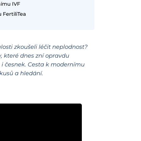
nímu IVF
 FertiliTea
losti zkoušeli léčit neplodnost?
y, které dnes zní opravdu
ě i česnek. Cesta k modernímu
kusů a hledání.