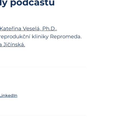
dy podcastu
ateřina Veselá, Ph.D.,
 reprodukční kliniky Repromeda.
 Jičínská.
LinkedIn