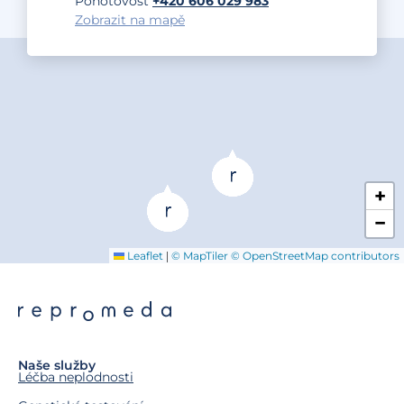
Pohotovost
+420 606 029 983
Zobrazit na mapě
+
−
|
Leaflet
© MapTiler
© OpenStreetMap contributors
Naše služby
Léčba neplodnosti