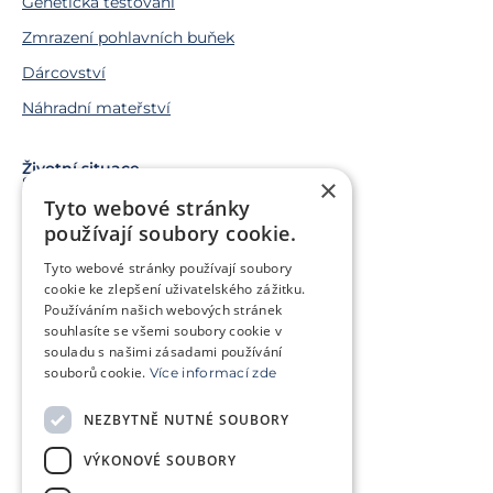
Genetická testování
Zmrazení pohlavních buňek
Dárcovství
Náhradní mateřství
Životní situace
Snažíme se o miminko
×
Tyto webové stránky
Chci miminko v budoucnu
používají soubory cookie.
Trápí mě genetický problém
Tyto webové stránky používají soubory
Jsem v onkologické léčbě
cookie ke zlepšení uživatelského zážitku.
Používáním našich webových stránek
Chci pomoct jiným párům
souhlasíte se všemi soubory cookie v
souladu s našimi zásadami používání
souborů cookie.
Více informací zde
O klinice
Klientská zóna
NEZBYTNĚ NUTNÉ SOUBORY
Slovníček pojmů
Často kladené dotazy
VÝKONOVÉ SOUBORY
Ke stažení
Kontakt