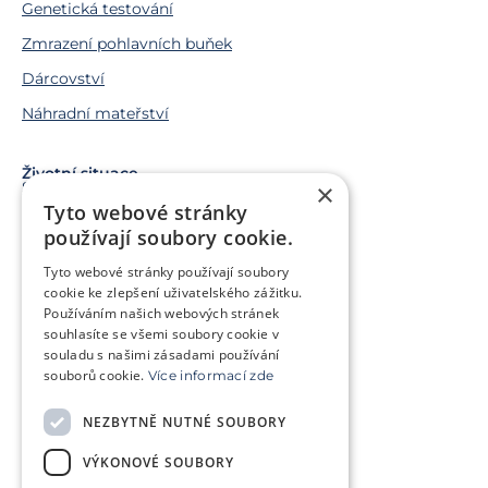
Genetická testování
Zmrazení pohlavních buňek
Dárcovství
Náhradní mateřství
Životní situace
Snažíme se o miminko
×
Tyto webové stránky
Chci miminko v budoucnu
používají soubory cookie.
Trápí mě genetický problém
Tyto webové stránky používají soubory
Jsem v onkologické léčbě
cookie ke zlepšení uživatelského zážitku.
Používáním našich webových stránek
Chci pomoct jiným párům
souhlasíte se všemi soubory cookie v
souladu s našimi zásadami používání
souborů cookie.
Více informací zde
O klinice
Klientská zóna
NEZBYTNĚ NUTNÉ SOUBORY
Slovníček pojmů
Často kladené dotazy
VÝKONOVÉ SOUBORY
Ke stažení
Kontakt