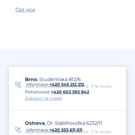
Číst více
Brno
, Studentská 812/6
Informace
+420 545 212 212
Vaše dotazy zodpovíme Po-Pá, 7-18 hodin.
Pohotovost
+420 602 592 842
Zobrazit na mapě
Ostrava
, Dr. Slabihoudka 6232/11
Informace
+420 553 611 611
Vaše dotazy zodpovíme Po-Pá, 7-15 hodin.