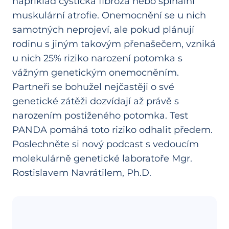
například cystická fibróza nebo spinální
muskulární atrofie. Onemocnění se u nich
samotných neprojeví, ale pokud plánují
rodinu s jiným takovým přenašečem, vzniká
u nich 25% riziko narození potomka s
vážným genetickým onemocněním.
Partneři se bohužel nejčastěji o své
genetické zátěži dozvídají až právě s
narozením postiženého potomka. Test
PANDA pomáhá toto riziko odhalit předem.
Poslechněte si nový podcast s vedoucím
molekulárně genetické laboratoře Mgr.
Rostislavem Navrátilem, Ph.D.