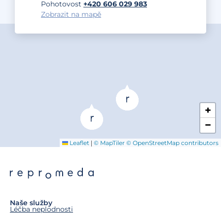
Pohotovost
+420 606 029 983
Zobrazit na mapě
+
−
|
Leaflet
© MapTiler
© OpenStreetMap contributors
Naše služby
Léčba neplodnosti