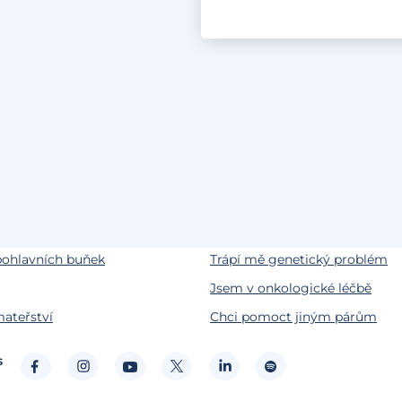
by
Životní situace
odnosti
Snažíme se o miminko
testování
Chci miminko v budoucnu
pohlavních buňek
Trápí mě genetický problém
Jsem v onkologické léčbě
ateřství
Chci pomoct jiným párům
s