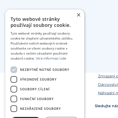
×
Tyto webové stránky
používají soubory cookie.
Tyto webové stránky používají soubory
cookie ke zlepšení uživatelského zážitku.
Používáním našich webových stránek
souhlasíte se všemi soubory cookie v
souladu s našimi zásadami používání
Naše služ
souborů cookie.
Více informací zde
Léčba nepl
Genetická 
NEZBYTNĚ NUTNÉ SOUBORY
Zmrazení 
VÝKONOVÉ SOUBORY
Dárcovství
SOUBORY CÍLENÍ
Náhradní m
FUNKČNÍ SOUBORY
Sledujte ná
NEZAŘAZENÉ SOUBORY