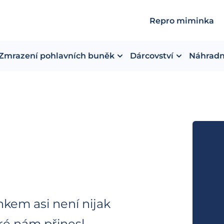
Repro miminka
Zmrazení pohlavních buněk
Dárcovství
Náhradn
kem asi není nijak
eré nám přinesl