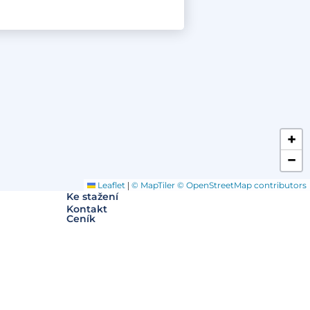
+
O klinice
−
Klientská zóna
Slovníček pojmů
Často kladené dotazy
|
Leaflet
© MapTiler
© OpenStreetMap contributors
Ke stažení
Kontakt
Ceník