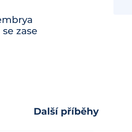
embrya
 se zase
Další příběhy