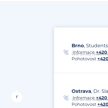
Brno
, Students
Informace
+420 
Vaše dotazy zodpovím
Pohotovost
+420
Ostrava
, Dr. S
Informace
+420 
Vaše dotazy zodpovím
Pohotovost
+420