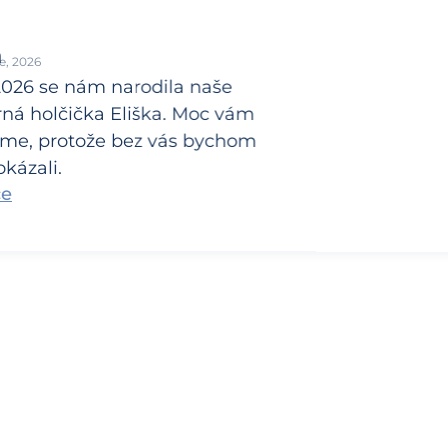
a
e, 2026
 2026 se nám narodila naše
ná holčička Eliška. Moc vám
me, protože bez vás bychom
kázali.
ce