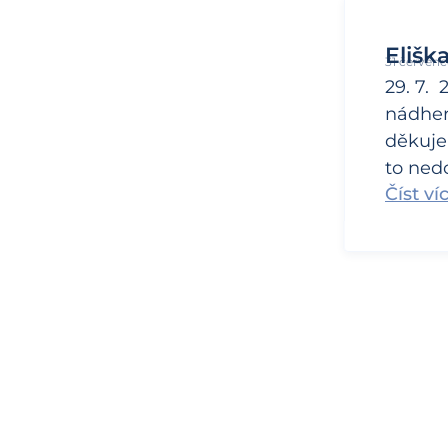
Elišk
31 červenc
29. 7.
nádher
děkuje
to nedo
Číst ví