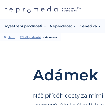
Vyšetření plodnosti
Neplodnost
Genetika
Úvod
Příběhy klientů
Adámek
Adámek
Náš příběh cesty za mimin
zajímavý. Ale to štěstí, kt