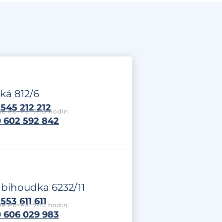
ká 812/6
545 212 212
e Po-Pá, 7-18 hodin.
 602 592 842
labihoudka 6232/11
553 611 611
e Po-Pá, 7-15 hodin.
 606 029 983