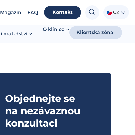
Kontakt
CZ
Magazín
FAQ
O klinice
Klientská zóna
í mateřství
Objednejte se
na nezávaznou
konzultaci