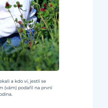
li a kdo ví, jestli se
 (vám) podařil na první
odina.