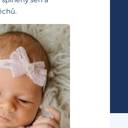
ěchů.