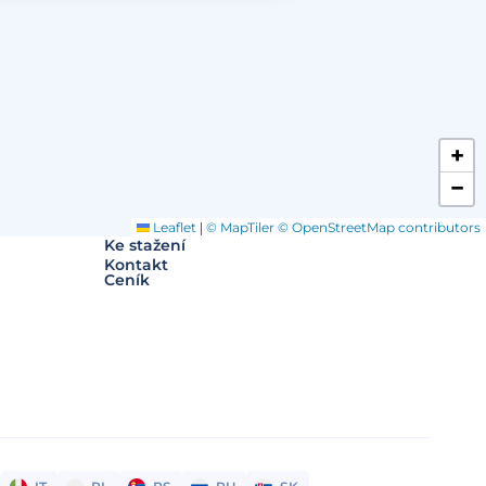
+
O klinice
−
Klientská zóna
Slovníček pojmů
Často kladené dotazy
|
Leaflet
© MapTiler
© OpenStreetMap contributors
Ke stažení
Kontakt
Ceník