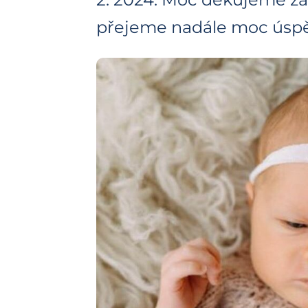
přejeme nadále moc úsp