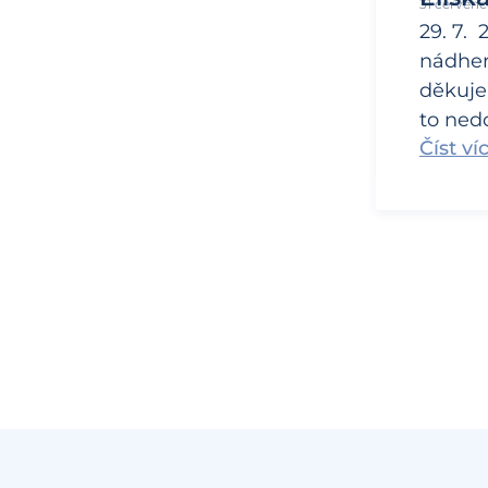
31 červenc
29. 7.
nádher
děkuje
to nedo
Číst ví