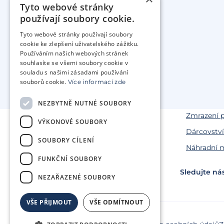
Tyto webové stránky
používají soubory cookie.
Tyto webové stránky používají soubory
cookie ke zlepšení uživatelského zážitku.
Používáním našich webových stránek
souhlasíte se všemi soubory cookie v
souladu s našimi zásadami používání
Naše služ
souborů cookie.
Více informací zde
Léčba nepl
Genetická 
NEZBYTNĚ NUTNÉ SOUBORY
Zmrazení 
VÝKONOVÉ SOUBORY
Dárcovství
SOUBORY CÍLENÍ
Náhradní m
FUNKČNÍ SOUBORY
Sledujte ná
NEZAŘAZENÉ SOUBORY
VŠE PŘIJMOUT
VŠE ODMÍTNOUT