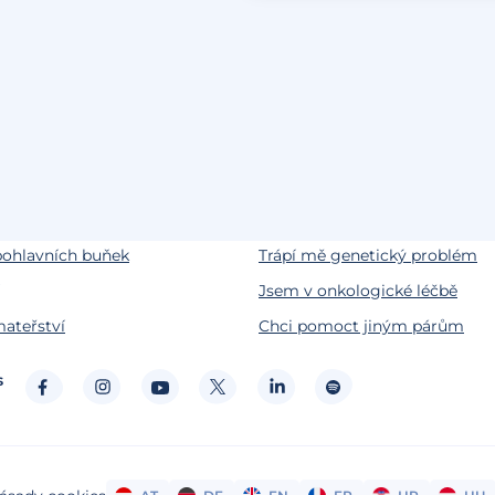
by
Životní situace
odnosti
Snažíme se o miminko
testování
Chci miminko v budoucnu
pohlavních buňek
Trápí mě genetický problém
Jsem v onkologické léčbě
ateřství
Chci pomoct jiným párům
s