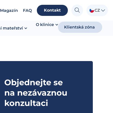
Kontakt
CZ
Magazín
FAQ
O klinice
Klientská zóna
í mateřství
Objednejte se
na nezávaznou
konzultaci