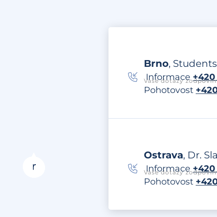
Brno
, Students
Informace
+420 
Vaše dotazy zodpovím
Pohotovost
+420
Ostrava
, Dr. S
Informace
+420 
Vaše dotazy zodpovím
Pohotovost
+420