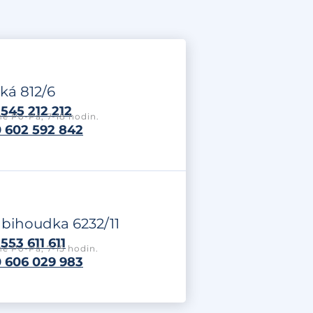
ká 812/6
545 212 212
e Po-Pá, 7-18 hodin.
 602 592 842
labihoudka 6232/11
553 611 611
e Po-Pá, 7-15 hodin.
 606 029 983