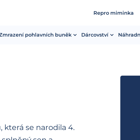
Repro miminka
Zmrazení pohlavních buněk
Dárcovství
Náhradn
která se narodila 4.
 splněný sen a