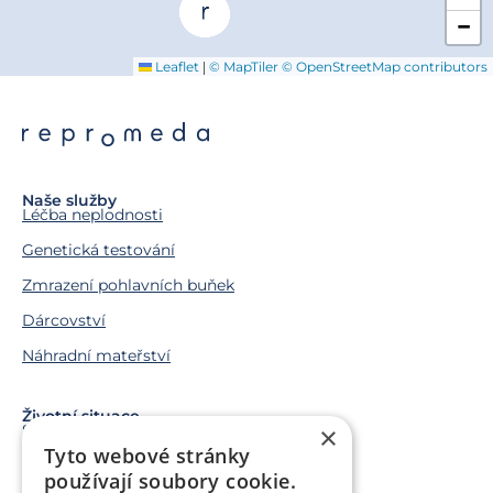
−
|
Leaflet
© MapTiler
© OpenStreetMap contributors
Naše služby
Léčba neplodnosti
Genetická testování
Zmrazení pohlavních buňek
Dárcovství
Náhradní mateřství
Životní situace
×
Snažíme se o miminko
Tyto webové stránky
Chci miminko v budoucnu
používají soubory cookie.