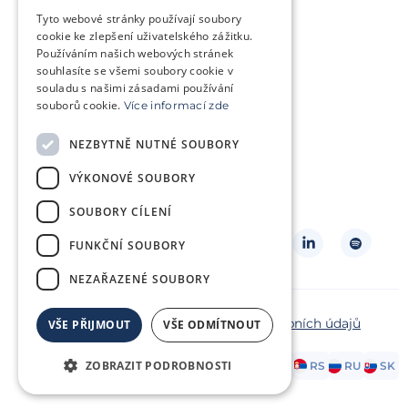
Trápí mě genetický problém
Tyto webové stránky používají soubory
Jsem v onkologické léčbě
cookie ke zlepšení uživatelského zážitku.
Používáním našich webových stránek
Chci pomoct jiným párům
souhlasíte se všemi soubory cookie v
souladu s našimi zásadami používání
souborů cookie.
Více informací zde
O klinice
Klientská zóna
NEZBYTNĚ NUTNÉ SOUBORY
Slovníček pojmů
Často kladené dotazy
VÝKONOVÉ SOUBORY
Ke stažení
Kontakt
Ceník
SOUBORY CÍLENÍ
Sledujte nás
FUNKČNÍ SOUBORY
NEZAŘAZENÉ SOUBORY
Copyright ©2026 Repromeda
Ochrana osobních údajů
VŠE PŘIJMOUT
VŠE ODMÍTNOUT
Zásady cookies
ZOBRAZIT PODROBNOSTI
AT
DE
EN
FR
HR
HU
IT
PL
RS
RU
SK