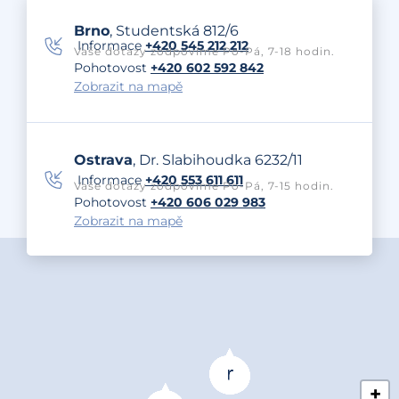
Brno
, Studentská 812/6
Informace
+420 545 212 212
Vaše dotazy zodpovíme Po-Pá, 7-18 hodin.
Pohotovost
+420 602 592 842
Zobrazit na mapě
Ostrava
, Dr. Slabihoudka 6232/11
Informace
+420 553 611 611
Vaše dotazy zodpovíme Po-Pá, 7-15 hodin.
Pohotovost
+420 606 029 983
Zobrazit na mapě
+