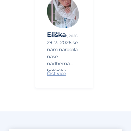
Eliška
31 července, 2026
29. 7. 2026 se
nám narodila
naše
nádherná
holčička
Číst více
Eliška. Moc
vám
děkujeme,
protože bez
vás bychom
to nedokázali.