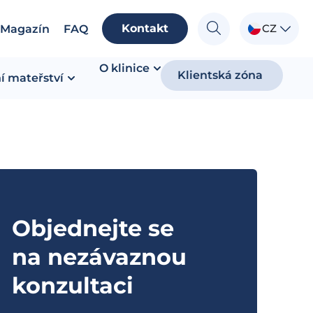
Kontakt
CZ
Magazín
FAQ
O klinice
Klientská zóna
í mateřství
Objednejte se
na nezávaznou
konzultaci