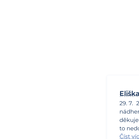
Elišk
31 červenc
29. 7.
nádher
děkuje
to nedo
Číst ví