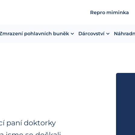
Repro miminka
Zmrazení pohlavních buněk
Dárcovství
Náhradn
í paní doktorky
 jsme se dočkali