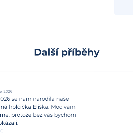
Další příběhy
a
e, 2026
 2026 se nám narodila naše
ná holčička Eliška. Moc vám
me, protože bez vás bychom
kázali.
ce