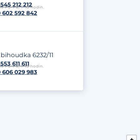
545 212 212
e Po-Pá, 7-18 hodin.
 602 592 842
labihoudka 6232/11
553 611 611
e Po-Pá, 7-15 hodin.
 606 029 983
+