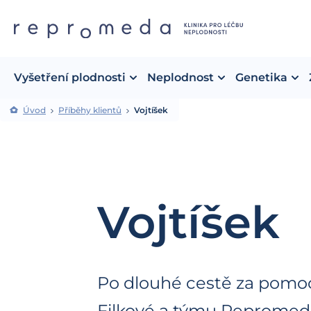
Vyšetření plodnosti
Neplodnost
Genetika
Úvod
Příběhy klientů
Vojtíšek
Vojtíšek
Po dlouhé cestě za pomoc
Filkové a týmu Repromeda