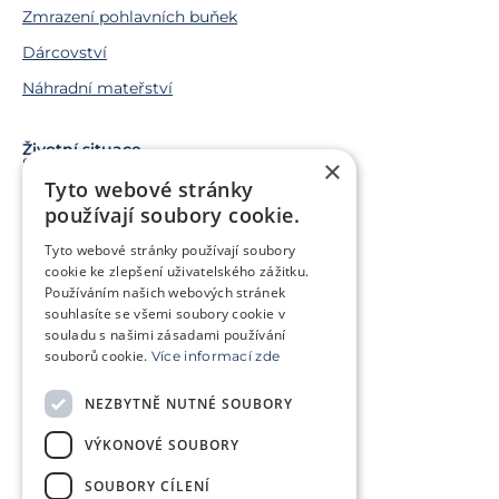
Zmrazení pohlavních buňek
Dárcovství
Náhradní mateřství
Životní situace
×
Snažíme se o miminko
Tyto webové stránky
Chci miminko v budoucnu
používají soubory cookie.
Trápí mě genetický problém
Tyto webové stránky používají soubory
Jsem v onkologické léčbě
cookie ke zlepšení uživatelského zážitku.
Používáním našich webových stránek
Chci pomoct jiným párům
souhlasíte se všemi soubory cookie v
souladu s našimi zásadami používání
souborů cookie.
Více informací zde
O klinice
Klientská zóna
NEZBYTNĚ NUTNÉ SOUBORY
Slovníček pojmů
Často kladené dotazy
VÝKONOVÉ SOUBORY
Ke stažení
Kontakt
Ceník
SOUBORY CÍLENÍ