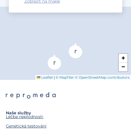
Zobrazit na mapě
+
−
|
Leaflet
© MapTiler
© OpenStreetMap contributors
Naše služby
Léčba neplodnosti
Genetická testování