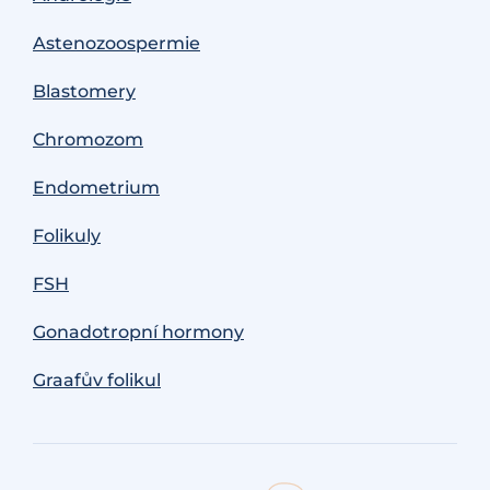
Astenozoospermie
Blastomery
Chromozom
Endometrium
Folikuly
FSH
Gonadotropní hormony
Graafův folikul