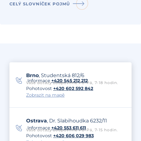
CELÝ SLOVNÍČEK POJMŮ
Brno
, Studentská 812/6
Informace
+420 545 212 212
Vaše dotazy zodpovíme Po-Pá, 7-18 hodin.
Pohotovost
+420 602 592 842
Zobrazit na mapě
Ostrava
, Dr. Slabihoudka 6232/11
Informace
+420 553 611 611
Vaše dotazy zodpovíme Po-Pá, 7-15 hodin.
Pohotovost
+420 606 029 983