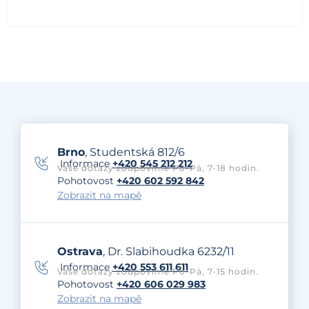
Brno
, Studentská 812/6
Informace
+420 545 212 212
Vaše dotazy zodpovíme Po-Pá, 7-18 hodin.
Pohotovost
+420 602 592 842
Zobrazit na mapě
Ostrava
, Dr. Slabihoudka 6232/11
Informace
+420 553 611 611
Vaše dotazy zodpovíme Po-Pá, 7-15 hodin.
Pohotovost
+420 606 029 983
Zobrazit na mapě