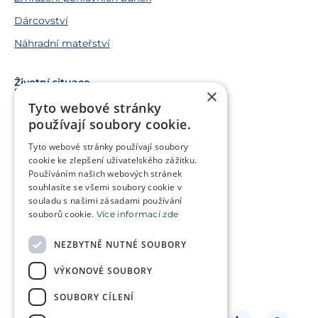
Dárcovství
Náhradní mateřství
Životní situace
Snažíme se o miminko
×
Tyto webové stránky
Chci miminko v budoucnu
používají soubory cookie.
Trápí mě genetický problém
Tyto webové stránky používají soubory
Jsem v onkologické léčbě
cookie ke zlepšení uživatelského zážitku.
Používáním našich webových stránek
Chci pomoct jiným párům
souhlasíte se všemi soubory cookie v
souladu s našimi zásadami používání
souborů cookie.
Více informací zde
O klinice
Klientská zóna
NEZBYTNĚ NUTNÉ SOUBORY
Slovníček pojmů
Často kladené dotazy
VÝKONOVÉ SOUBORY
Ke stažení
Kontakt
Ceník
SOUBORY CÍLENÍ
Sledujte nás