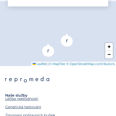
+
−
|
Leaflet
© MapTiler
© OpenStreetMap contributors
Naše služby
Léčba neplodnosti
Genetická testování
Zmrazení pohlavních buňek