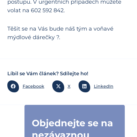
postupu. V urgentních případech můžete
volat na 602 592 842.
Těšit se na Vás bude náš tým a voňavé
mýdlové dárečky
?
.
Líbil se Vám článek? Sdílejte ho!
Facebook
X
LinkedIn
Objednejte se na
nezávaznou