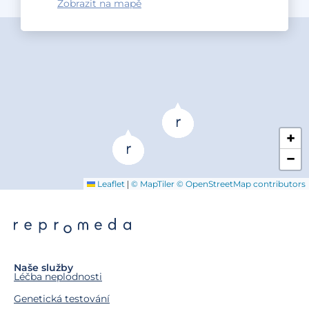
Zobrazit na mapě
+
−
|
Leaflet
© MapTiler
© OpenStreetMap contributors
Naše služby
Léčba neplodnosti
Genetická testování