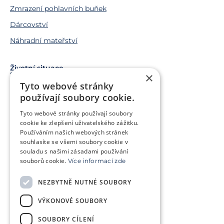
Zmrazení pohlavních buňek
Dárcovství
Náhradní mateřství
Životní situace
Snažíme se o miminko
×
Tyto webové stránky
Chci miminko v budoucnu
používají soubory cookie.
Trápí mě genetický problém
Tyto webové stránky používají soubory
Jsem v onkologické léčbě
cookie ke zlepšení uživatelského zážitku.
Používáním našich webových stránek
Chci pomoct jiným párům
souhlasíte se všemi soubory cookie v
souladu s našimi zásadami používání
souborů cookie.
Více informací zde
O klinice
Klientská zóna
NEZBYTNĚ NUTNÉ SOUBORY
Slovníček pojmů
Často kladené dotazy
VÝKONOVÉ SOUBORY
Ke stažení
Kontakt
Ceník
SOUBORY CÍLENÍ