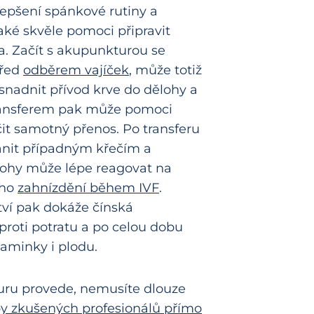
lepšení spánkové rutiny a
aké skvěle pomoci připravit
. Začít s akupunkturou se
před
odběrem vajíček
, může totiž
 usnadnit přívod krve do dělohy a
ransferem pak může pomoci
čit samotný přenos. Po transferu
nit případným křečím a
lohy může lépe reagovat na
eho
zahnízdění během IVF
.
ví pak dokáže čínská
proti potratu a po celou dobu
aminky i plodu.
uru provede, nemusíte dlouze
by zkušených profesionálů přímo