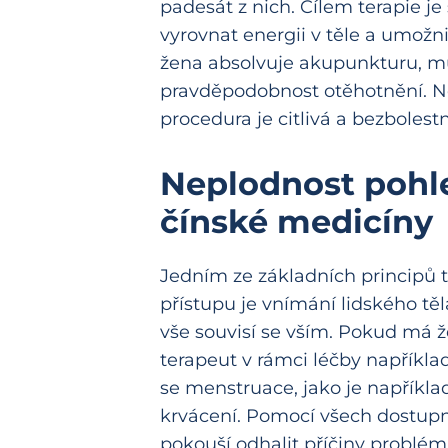
padesát z nich. Cílem terapie j
vyrovnat energii v těle a umožni
žena absolvuje akupunkturu, mů
pravděpodobnost otěhotnění. N
procedura je citlivá a bezbolest
Neplodnost pohl
čínské medicíny
Jedním ze základních principů to
přístupu je vnímání lidského tě
vše souvisí se vším. Pokud má 
terapeut v rámci léčby například
se menstruace, jako je například
krvácení. Pomocí všech dostup
pokouší odhalit příčiny problémů 