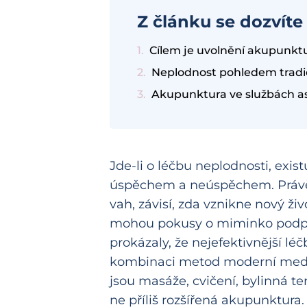
Z článku se dozvíte
Cílem je uvolnění akupunkt
Neplodnost pohledem tradič
Akupunktura ve službách a
Jde-li o léčbu neplodnosti, exis
úspěchem a neúspěchem. Právě 
vah, závisí, zda vznikne nový živ
mohou pokusy o miminko podpoř
prokázaly, že nejefektivnější lé
kombinaci metod moderní medic
jsou masáže, cvičení, bylinná te
ne příliš rozšířená akupunktura