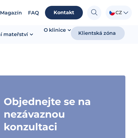
Kontakt
CZ
Magazín
FAQ
O klinice
Klientská zóna
í mateřství
Objednejte se na
nezávaznou
konzultaci