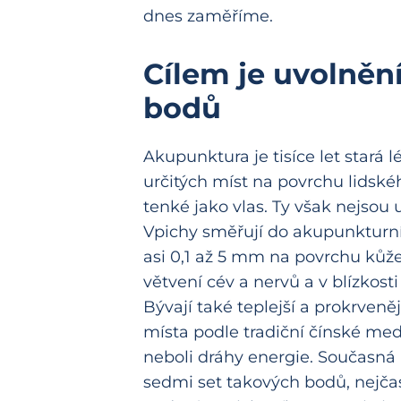
dnes zaměříme.
Cílem je uvolněn
bodů
Akupunktura je tisíce let stará 
určitých míst na povrchu lidskéh
tenké jako vlas. Ty však nejsou
Vpichy směřují do akupunkturn
asi 0,1 až 5 mm na povrchu kůže,
větvení cév a nervů a v blízkost
Bývají také teplejší a prokrveněj
místa podle tradiční čínské med
neboli dráhy energie. Současn
sedmi set takových bodů, nejčas