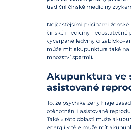
tradiční čínské medicíny zvyke
Nejčastějšími příčinami ženské
čínské medicíny nedostatečně 
vyčerpané ledviny či zablokovaný
může mít akupunktura také na mu
množství spermií.
Akupunktura ve 
asistované repr
To, že psychika ženy hraje zásad
otěhotnění i asistované reprodu
Také v této oblasti může akupu
energií v těle může mít akupunk