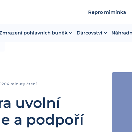
Repro miminka
Zmrazení pohlavních buněk
Dárcovství
Náhradn
2020
4 minuty čtení
a uvolní
le a podpoří