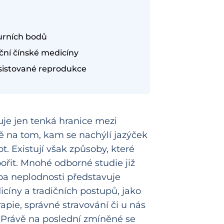
urních bodů
ní čínské medicíny
sistované reprodukce
tuje jen tenká hranice mezi
na tom, kam se nachýlí jazýček
ot. Existují však způsoby, které
it. Mnohé odborné studie již
čba neplodnosti představuje
íny a tradičních postupů, jako
rapie, správné stravování či u nás
. Právě na poslední zmíněné se