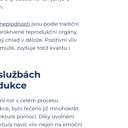
m.
 neplodnosti
jsou podle tradiční
prokrvené reprodukční orgány,
 chlad v děloze. Pozitivní vliv
že, zvyšuje totiž kvalitu i
službách
odukce
ní roli v celém procesu
kce, bylo řečeno již mnohokrát.
nktura pomoci. Díky uvolnění
tura navíc vliv nejen na emoční