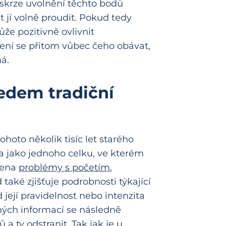
e skrze uvolnění těchto bodů
t jí volně proudit. Pokud tedy
že pozitivně ovlivnit
ení se přitom vůbec čeho obávat,
ná.
edem tradiční
hoto několik tisíc let starého
la jako jednoho celku, ve kterém
žena
problémy s početím
,
 také zjišťuje podrobnosti týkající
 její pravidelnost nebo intenzita
ných informací se následně
a ty odstranit. Tak jak je u