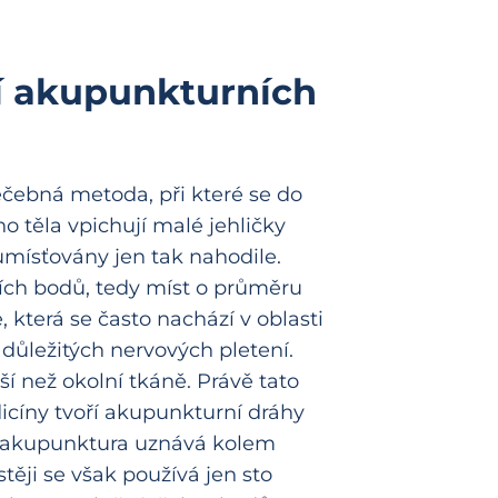
í akupunkturních
léčebná metoda, při které se do
o těla vpichují malé jehličky
 umísťovány jen tak nahodile.
ích bodů, tedy míst o průměru
 která se často nachází v oblasti
i důležitých nervových pletení.
ší než okolní tkáně. Právě tato
icíny tvoří akupunkturní dráhy
á akupunktura uznává kolem
těji se však používá jen sto