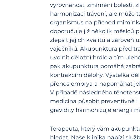
vyrovnanost, zmírnění bolesti, z
harmonizaci trávení, ale může t
organismus na příchod miminka
doporučuje již několik měsíců 
zlepšit jejich kvalitu a zároveň
vaječníků. Akupunktura před t
uvolnit děložní hrdlo a tím uleh
pak akupunktura pomáhá zabrá
kontrakcím dělohy. Výstelka dě
přenos embrya a napomáhat j
V případě následného těhotenst
medicína působit preventivně i 
gravidity harmonizuje energii m
Terapeuta, který vám akupunkt
hledat. Naše klinika nabízí
služ