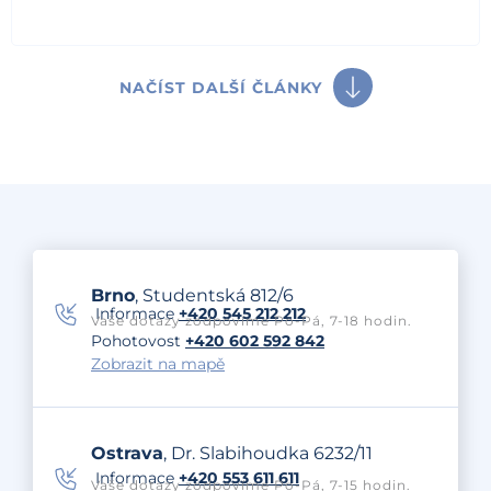
NAČÍST DALŠÍ ČLÁNKY
Brno
, Studentská 812/6
Informace
+420 545 212 212
Vaše dotazy zodpovíme Po-Pá, 7-18 hodin.
Pohotovost
+420 602 592 842
Zobrazit na mapě
Ostrava
, Dr. Slabihoudka 6232/11
Informace
+420 553 611 611
Vaše dotazy zodpovíme Po-Pá, 7-15 hodin.