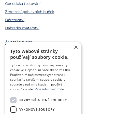
Genetická testování
Zmrazení pohlavních buňek
Dárcovství
Náhradní mateřství
Životní situace
Snažíme se o miminko
×
Tyto webové stránky
Chci miminko v budoucnu
používají soubory cookie.
Trápí mě genetický problém
Tyto webové stránky používají soubory
Jsem v onkologické léčbě
cookie ke zlepšení uživatelského zážitku.
Používáním našich webových stránek
Chci pomoct jiným párům
souhlasíte se všemi soubory cookie v
souladu s našimi zásadami používání
souborů cookie.
Více informací zde
O klinice
Klientská zóna
NEZBYTNĚ NUTNÉ SOUBORY
Slovníček pojmů
Často kladené dotazy
VÝKONOVÉ SOUBORY
Ke stažení