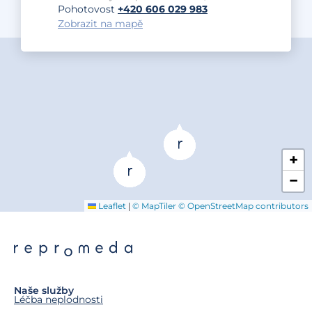
Pohotovost
+420 606 029 983
Zobrazit na mapě
+
−
|
Leaflet
© MapTiler
© OpenStreetMap contributors
Naše služby
Léčba neplodnosti