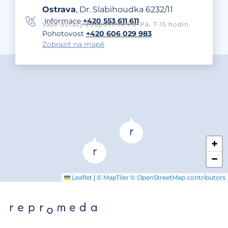
Ostrava
, Dr. Slabihoudka 6232/11
Informace
+420 553 611 611
Vaše dotazy zodpovíme Po-Pá, 7-15 hodin.
Pohotovost
+420 606 029 983
Zobrazit na mapě
+
−
|
Leaflet
© MapTiler
© OpenStreetMap contributors