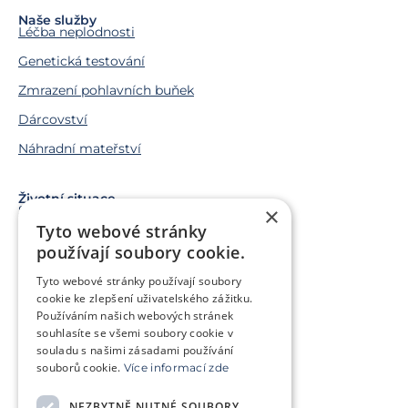
Naše služby
Léčba neplodnosti
Genetická testování
Zmrazení pohlavních buňek
Dárcovství
Náhradní mateřství
Životní situace
Snažíme se o miminko
×
Tyto webové stránky
Chci miminko v budoucnu
používají soubory cookie.
Trápí mě genetický problém
Tyto webové stránky používají soubory
Jsem v onkologické léčbě
cookie ke zlepšení uživatelského zážitku.
Používáním našich webových stránek
Chci pomoct jiným párům
souhlasíte se všemi soubory cookie v
souladu s našimi zásadami používání
souborů cookie.
Více informací zde
O klinice
Klientská zóna
NEZBYTNĚ NUTNÉ SOUBORY