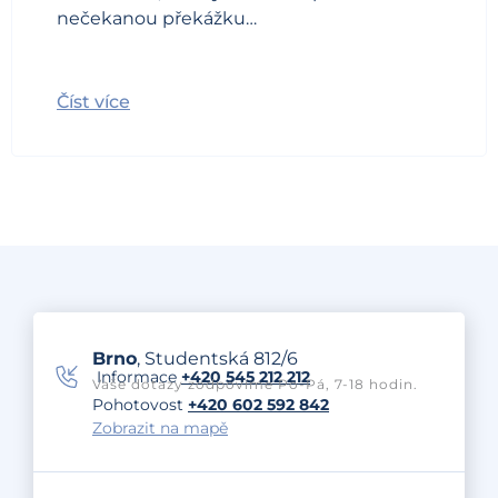
nečekanou překážku…
Číst více
Brno
, Studentská 812/6
Informace
+420 545 212 212
Vaše dotazy zodpovíme Po-Pá, 7-18 hodin.
Pohotovost
+420 602 592 842
Zobrazit na mapě