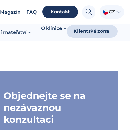
Kontakt
CZ
Magazín
FAQ
O klinice
Klientská zóna
í mateřství
Objednejte se na
nezávaznou
konzultaci