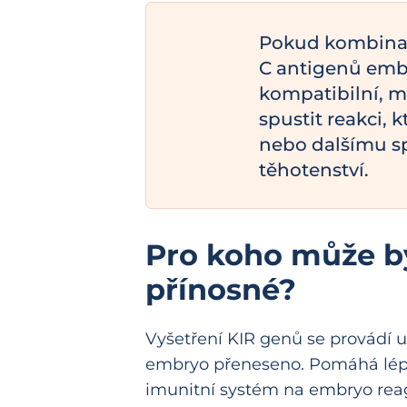
Pokud kombinac
C antigenů emb
kompatibilní, 
spustit reakci, 
nebo dalšímu s
těhotenství.
Pro koho může bý
přínosné?
Vyšetření KIR genů se provádí u
embryo přeneseno. Pomáhá lépe
imunitní systém na embryo reag