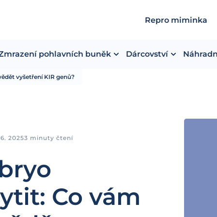
Repro miminka
Zmrazení pohlavních buněk
Dárcovství
Náhradn
ědět vyšetření KIR genů?
 6. 2025
3 minuty čtení
bryo
ytit: Co vám