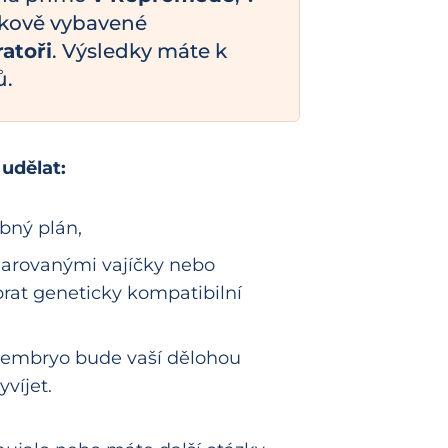
ičkově vybavené
atoři
. Výsledky máte k
ů.
udělat:
bný plán,
darovanými vajíčky nebo
rat geneticky kompatibilní
e embryo bude vaší dělohou
yvíjet.