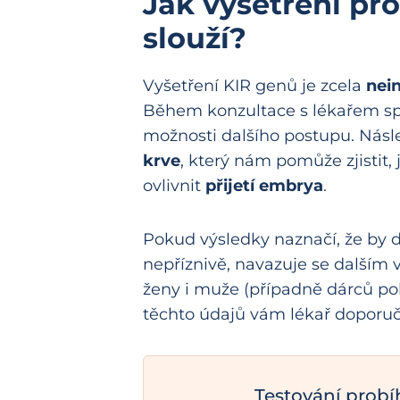
Jak vyšetření pr
slouží?
Vyšetření KIR genů je zcela
nei
Během konzultace s lékařem spo
možnosti dalšího postupu. Ná
krve
, který nám pomůže zjistit
ovlivnit
přijetí embrya
.
Pokud výsledky naznačí, že by 
nepříznivě, navazuje se dalším
ženy i muže (případně dárců po
těchto údajů vám lékař doporučí
Testování prob