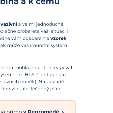
obíhá a k čemu
nvazivní
a velmi jednoduché.
lečně proberete vaši situaci i
sledně vám odebereme
vzorek
, jak může váš imunitní systém
děloha mohla imunitně reagovat
 vyšetřením HLA-C antigenů u
hlavních buněk). Na základě
 individuální léčebný plán.
íhá přímo
v Repromedě
, v