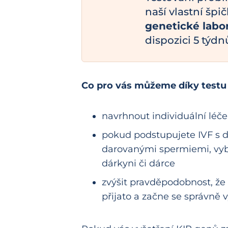
naší vlastní šp
genetické labor
dispozici 5 týdn
Co pro vás můžeme díky testu 
navrhnout individuální léče
pokud podstupujete IVF s 
darovanými spermiemi, vyb
dárkyni či dárce
zvýšit pravděpodobnost, ž
přijato a začne se správně v