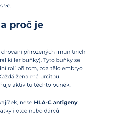
krve.
a proč je
í chování přirozených imunitních
al killer buňky). Tyto buňky se
dní roli při tom, zda tělo embryo
 Každá žena má určitou
ňuje aktivitu těchto buněk.
vajíček, nese
HLA-C antigeny
,
atky i otce nebo dárců