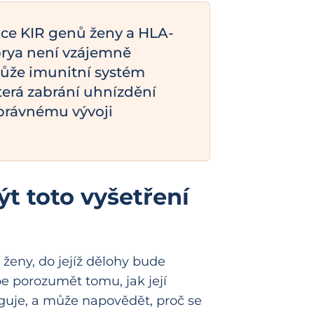
e KIR genů ženy a HLA-
rya není vzájemně
může imunitní systém
která zabrání uhnízdění
právnému vývoji
t toto vyšetření
 ženy, do jejíž dělohy bude
 porozumět tomu, jak její
uje, a může napovědět, proč se