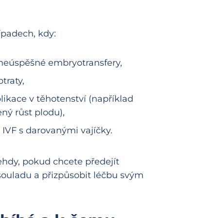
padech, kdy:
neúspěšné embryotransfery,
traty,
likace v těhotenství (například
ý růst plodu),
 IVF s darovanými vajíčky.
ehdy, pokud chcete předejít
ladu a přizpůsobit léčbu svým