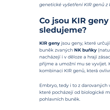
genetické vyšetření KIR genů z 
Co jsou KIR geny 
sledujeme?
KIR geny
jsou geny, které určuj
buněk zvaných
NK buňky
(natur
nacházejí i v děloze a hrají zása
přijme a umožní mu se vyvíjet.
kombinaci KIR genů, která ovliv
Embryo, tedy i to z darovaných 
které pocházejí od biologické m
pohlavních buněk.