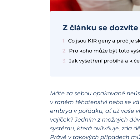
Z článku se dozvíte
Co jsou KIR geny a proč je 
Pro koho může být toto vyš
Jak vyšetření probíhá a k č
Máte za sebou opakované neúsp
v raném těhotenství nebo se vám
embrya v pořádku, ať už vaše v
vajíček? Jedním z možných dův
systému, která ovlivňuje, zda dě
Právě v takových případech m