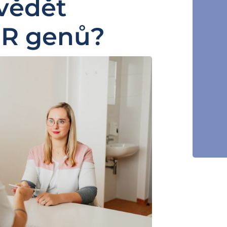
vědět
IR genů?