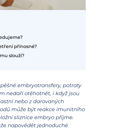
sledujeme?
etření přínosné?
emu slouží?
ěšné embryotransfery, potraty
 nedaří otěhotnět, i když jsou
lastní nebo z darovaných
odů může být reakce imunitního
ložní sliznice embryo přijme.
ůže napovědět jednoduché