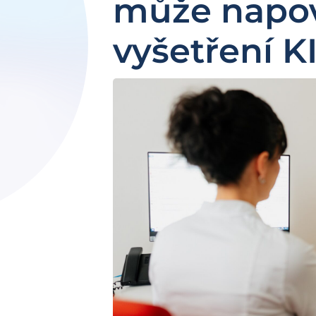
může napo
vyšetření K