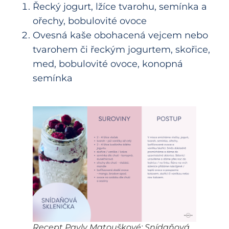
Řecký jogurt, lžíce tvarohu, semínka a
ořechy, bobulovité ovoce
Ovesná kaše obohacená vejcem nebo
tvarohem či řeckým jogurtem, skořice,
med, bobulovité ovoce, konopná
semínka
Recept Pavly Matouškové: Snídaňová