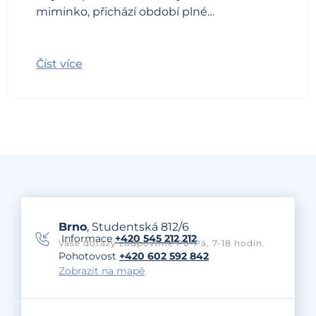
miminko, přichází období plné…
Číst více
Brno
, Studentská 812/6
Informace
+420 545 212 212
Vaše dotazy zodpovíme Po-Pá, 7-18 hodin.
Pohotovost
+420 602 592 842
Zobrazit na mapě