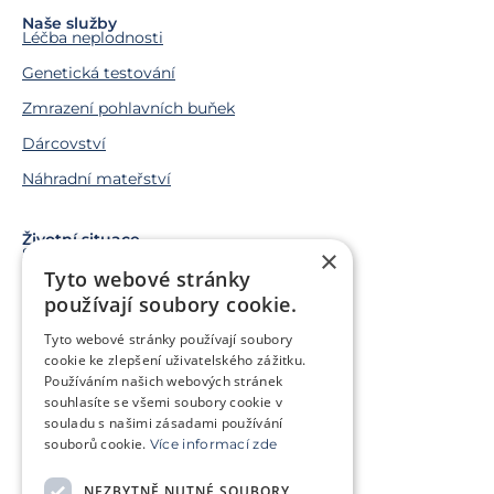
Naše služby
Léčba neplodnosti
Genetická testování
Zmrazení pohlavních buňek
Dárcovství
Náhradní mateřství
Životní situace
Snažíme se o miminko
×
Tyto webové stránky
Chci miminko v budoucnu
používají soubory cookie.
Trápí mě genetický problém
Tyto webové stránky používají soubory
Jsem v onkologické léčbě
cookie ke zlepšení uživatelského zážitku.
Používáním našich webových stránek
Chci pomoct jiným párům
souhlasíte se všemi soubory cookie v
souladu s našimi zásadami používání
souborů cookie.
Více informací zde
O klinice
Klientská zóna
NEZBYTNĚ NUTNÉ SOUBORY