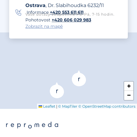
Ostrava
, Dr. Slabihoudka 6232/11
Informace
+420 553 611 611
Vaše dotazy zodpovíme Po-Pá, 7-15 hodin.
Pohotovost
+420 606 029 983
Zobrazit na mapě
+
−
|
Leaflet
© MapTiler
© OpenStreetMap contributors