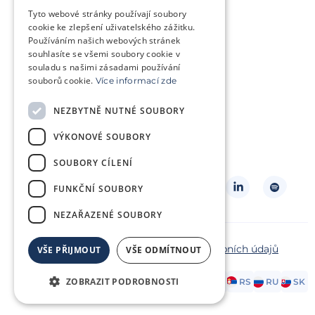
Trápí mě genetický problém
Tyto webové stránky používají soubory
Jsem v onkologické léčbě
cookie ke zlepšení uživatelského zážitku.
Používáním našich webových stránek
Chci pomoct jiným párům
souhlasíte se všemi soubory cookie v
souladu s našimi zásadami používání
souborů cookie.
Více informací zde
O klinice
Klientská zóna
NEZBYTNĚ NUTNÉ SOUBORY
Slovníček pojmů
Často kladené dotazy
VÝKONOVÉ SOUBORY
Ke stažení
Kontakt
Ceník
SOUBORY CÍLENÍ
Sledujte nás
FUNKČNÍ SOUBORY
NEZAŘAZENÉ SOUBORY
Copyright ©2026 Repromeda
Ochrana osobních údajů
VŠE PŘIJMOUT
VŠE ODMÍTNOUT
Zásady cookies
ZOBRAZIT PODROBNOSTI
AT
DE
EN
FR
HR
HU
IT
PL
RS
RU
SK