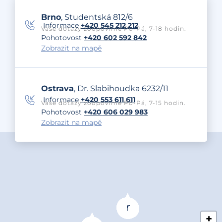
Brno
, Studentská 812/6
Informace
+420 545 212 212
Vaše dotazy zodpovíme Po-Pá, 7-18 hodin.
Pohotovost
+420 602 592 842
Zobrazit na mapě
Ostrava
, Dr. Slabihoudka 6232/11
Informace
+420 553 611 611
Vaše dotazy zodpovíme Po-Pá, 7-15 hodin.
Pohotovost
+420 606 029 983
Zobrazit na mapě
+