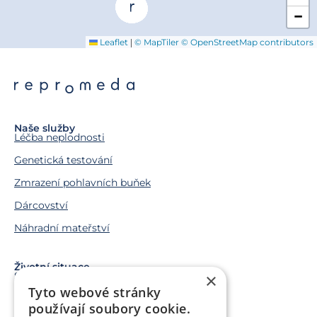
−
|
Leaflet
© MapTiler
© OpenStreetMap contributors
Naše služby
Léčba neplodnosti
Genetická testování
Zmrazení pohlavních buňek
Dárcovství
Náhradní mateřství
Životní situace
×
Snažíme se o miminko
Tyto webové stránky
Chci miminko v budoucnu
používají soubory cookie.