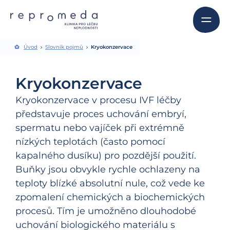
Úvod
Slovník pojmů
Kryokonzervace
Kryokonzervace
Kryokonzervace v procesu IVF léčby
představuje proces uchování embryí,
spermatu nebo vajíček při extrémně
nízkých teplotách (často pomocí
kapalného dusíku) pro pozdější použití.
Buňky jsou obvykle rychle ochlazeny na
teploty blízké absolutní nule, což vede ke
zpomalení chemických a biochemických
procesů. Tím je umožněno dlouhodobé
uchování biologického materiálu s