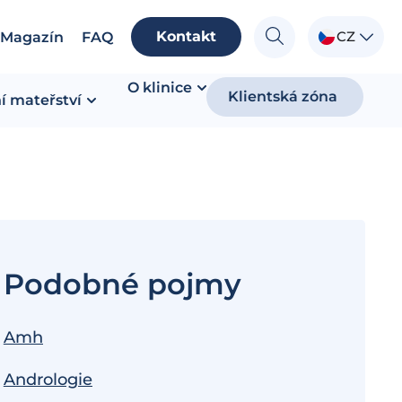
Kontakt
CZ
Magazín
FAQ
O klinice
Klientská zóna
í mateřství
Podobné pojmy
Amh
Andrologie