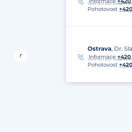
Informace
+420 
Vaše dotazy zodpovím
Pohotovost
+420
Ostrava
, Dr. S
Informace
+420 
Vaše dotazy zodpovím
Pohotovost
+420
by
Životní situace