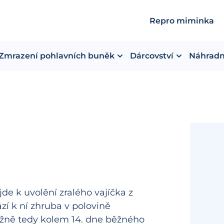
Repro miminka
Zmrazení pohlavních buněk
Dárcovství
Náhradn
de k uvolění zralého vajíčka z
zí k ní zhruba v polovině
ižně tedy kolem 14. dne běžného