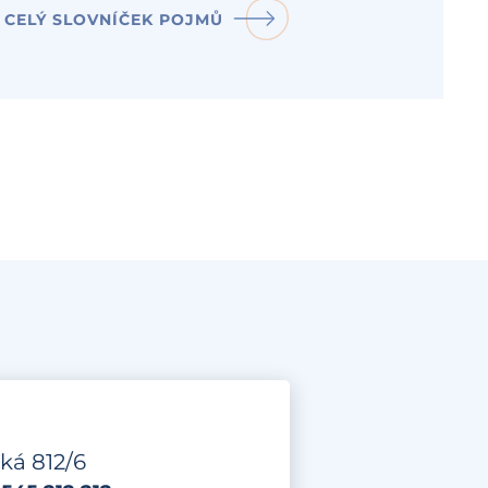
CELÝ SLOVNÍČEK POJMŮ
ká 812/6