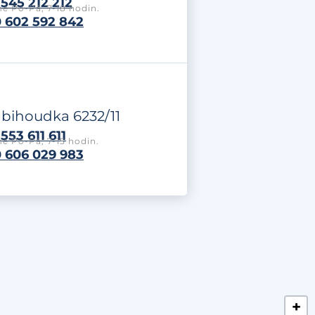
545 212 212
e Po-Pá, 7-18 hodin.
 602 592 842
labihoudka 6232/11
553 611 611
e Po-Pá, 7-15 hodin.
 606 029 983
+