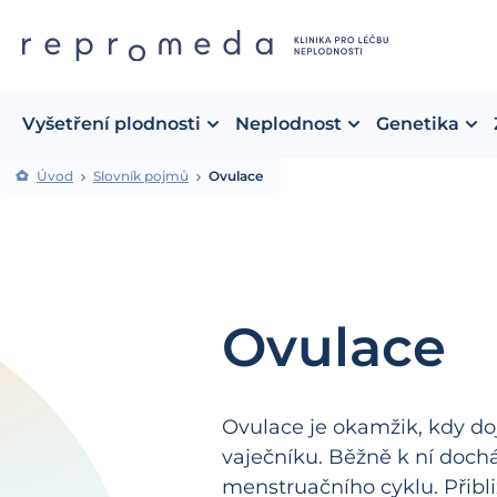
Vyšetření plodnosti
Neplodnost
Genetika
Úvod
Slovník pojmů
Ovulace
Ovulace
Ovulace je okamžik, kdy doj
vaječníku. Běžně k ní dochá
menstruačního cyklu. Přibl