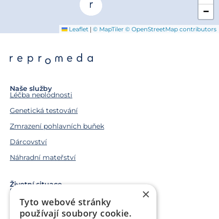
−
|
Leaflet
© MapTiler
© OpenStreetMap contributors
Naše služby
Léčba neplodnosti
Genetická testování
Zmrazení pohlavních buňek
Dárcovství
Náhradní mateřství
Životní situace
Snažíme se o miminko
×
Tyto webové stránky
Chci miminko v budoucnu
používají soubory cookie.