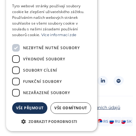
Trápí mě genetický problém
Tyto webové stránky používají soubory
Jsem v onkologické léčbě
cookie ke zlepšení uživatelského zážitku.
Používáním našich webových stránek
Chci pomoct jiným párům
souhlasíte se všemi soubory cookie v
souladu s našimi zásadami používání
souborů cookie.
Více informací zde
O klinice
Klientská zóna
NEZBYTNĚ NUTNÉ SOUBORY
Slovníček pojmů
Často kladené dotazy
VÝKONOVÉ SOUBORY
Ke stažení
Kontakt
Ceník
SOUBORY CÍLENÍ
Sledujte nás
FUNKČNÍ SOUBORY
NEZAŘAZENÉ SOUBORY
Copyright ©2026 Repromeda
Ochrana osobních údajů
VŠE PŘIJMOUT
VŠE ODMÍTNOUT
Zásady cookies
AT
DE
ZOBRAZIT PODROBNOSTI
EN
FR
HR
HU
IT
PL
RS
RU
SK