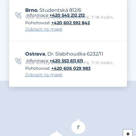
Brno
, Studentská 812/6
Informace
+420 545 212 212
Vaše dotazy zodpovíme Po-Pá, 7-18 hodin.
Pohotovost
+420 602 592 842
Zobrazit na mapě
Ostrava
, Dr. Slabihoudka 6232/11
Informace
+420 553 611 611
Vaše dotazy zodpovíme Po-Pá, 7-15 hodin.
Pohotovost
+420 606 029 983
Zobrazit na mapě
+