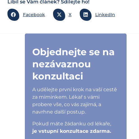
Líbil se Vám článek? Sdílejte ho!
Facebook
X
LinkedIn
Objednejte se na
nezávaznou
konzultaci
A udělejte první krok na vaší cestě
za miminkem. Lékař s vámi
probere vše, co vás zajímá, a
navrhne další postup.
Pokud máte žádanku od lékaře,
je vstupní konzultace zdarma.