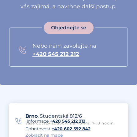
vás zajímá, a navrhne další postup.
Objednejte se
Nebo nám zavolejte na
+420 545 212 212
Brno
, Studentská 812/6
Informace
+420 545 212 212
Vaše dotazy zodpovíme Po-Pá, 7-18 hodin.
Pohotovost
+420 602 592 842
Zobrazit na mapě