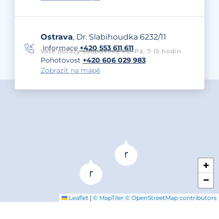
Ostrava
, Dr. Slabihoudka 6232/11
Informace
+420 553 611 611
Vaše dotazy zodpovíme Po-Pá, 7-15 hodin.
Pohotovost
+420 606 029 983
Zobrazit na mapě
+
−
|
Leaflet
© MapTiler
© OpenStreetMap contributors