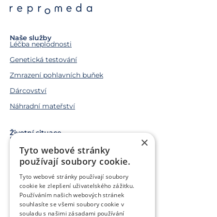
Naše služby
Léčba neplodnosti
Genetická testování
Zmrazení pohlavních buňek
Dárcovství
Náhradní mateřství
Životní situace
×
Snažíme se o miminko
Tyto webové stránky
Chci miminko v budoucnu
používají soubory cookie.
Trápí mě genetický problém
Tyto webové stránky používají soubory
Jsem v onkologické léčbě
cookie ke zlepšení uživatelského zážitku.
Používáním našich webových stránek
Chci pomoct jiným párům
souhlasíte se všemi soubory cookie v
souladu s našimi zásadami používání