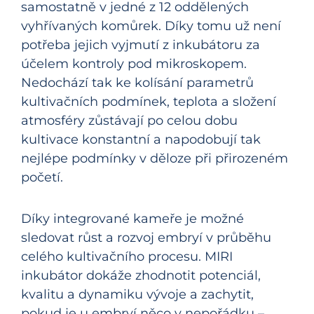
samostatně v jedné z 12 oddělených
vyhřívaných komůrek. Díky tomu už není
potřeba jejich vyjmutí z inkubátoru za
účelem kontroly pod mikroskopem.
Nedochází tak ke kolísání parametrů
kultivačních podmínek, teplota a složení
atmosféry zůstávají po celou dobu
kultivace konstantní a napodobují tak
nejlépe podmínky v děloze při přirozeném
početí.
Díky integrované kameře je možné
sledovat růst a rozvoj embryí v průběhu
celého kultivačního procesu. MIRI
inkubátor dokáže zhodnotit potenciál,
kvalitu a dynamiku vývoje a zachytit,
pokud je u embryí něco v nepořádku –