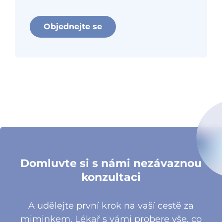
Objednejte se
Domluvte si s námi nezávaznou
konzultaci
A udělejte první krok na vaší cestě za
miminkem. Lékař s vámi probere vše, co