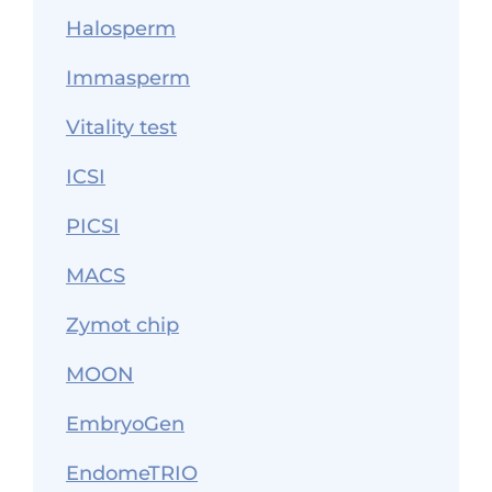
Halosperm
Immasperm
Vitality test
ICSI
PICSI
MACS
Zymot chip
MOON
EmbryoGen
EndomeTRIO