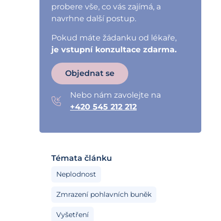
probere vše, co vás zajímá, a
navrhne další postup.
Pokud máte žádanku od lékaře,
je vstupní konzultace zdarma.
Objednat se
Nebo nám zavolejte na
+420 545 212 212
Témata článku
Neplodnost
Zmrazení pohlavních buněk
Vyšetření