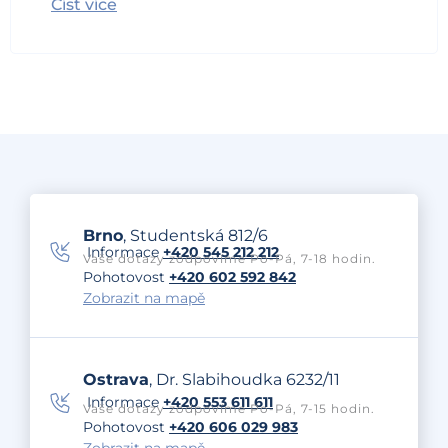
Číst více
Brno
, Studentská 812/6
Informace
+420 545 212 212
Vaše dotazy zodpovíme Po-Pá, 7-18 hodin.
Pohotovost
+420 602 592 842
Zobrazit na mapě
Ostrava
, Dr. Slabihoudka 6232/11
Informace
+420 553 611 611
Vaše dotazy zodpovíme Po-Pá, 7-15 hodin.
Pohotovost
+420 606 029 983