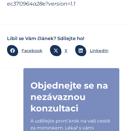
ec370964a28e?version=1.1
Líbil se Vám článek? Sdílejte ho!
Facebook
X
LinkedIn
Objednejte se na
nezávaznou
konzultaci
A udělejte první krok na vaší cestě
za miminkem. Lékař s vámi