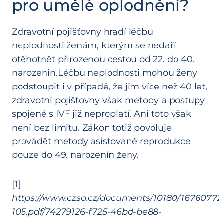
pro umělé oplodnění?
Zdravotní pojišťovny hradí léčbu
neplodnosti ženám, kterým se nedaří
otěhotnět přirozenou cestou od 22. do 40.
narozenin.Léčbu neplodnosti mohou ženy
podstoupit i v případě, že jim více než 40 let,
zdravotní pojišťovny však metody a postupy
spojené s IVF již neproplatí. Ani toto však
není bez limitu. Zákon totiž povoluje
provádět metody asistované reprodukce
pouze do 49. narozenin ženy.
[1]
https://www.czso.cz/documents/10180/1676077
105.pdf/74279126-f725-46bd-be88-