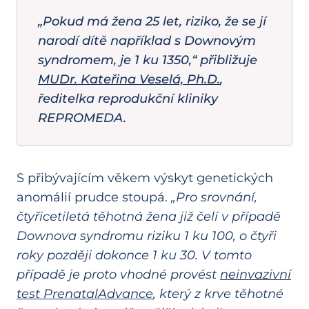
„Pokud má žena 25 let, riziko, že se jí
narodí dítě například s Downovým
syndromem, je 1 ku 1350,“ přibližuje
MUDr. Kateřina Veselá, Ph.D.
,
ředitelka reprodukční kliniky
REPROMEDA.
S přibývajícím věkem výskyt genetických
anomálií prudce stoupá.
„Pro srovnání,
čtyřicetiletá těhotná žena již čelí v případě
Downova syndromu riziku 1 ku 100, o čtyři
roky později dokonce 1 ku 30. V tomto
případě je proto vhodné provést
neinvazivní
test PrenatalAdvance
, který z krve těhotné