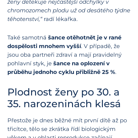
ženy detekuje nejčastější odchylky v
chromozomech plodu už od desátého týdne
těhotenství,“
radí lékařka.
Také samotná
šance otěhotnět je v rané
dospělosti mnohem vyšší
. V případě, že
jsou oba partneři zdraví a mají pravidelný
pohlavní styk, je
šance na oplození v
průběhu jednoho cyklu přibližně 25 %
.
Plodnost ženy po 30. a
35. narozeninách klesá
Přestože je dnes běžné mít první dítě až po
třicítce, tělo se zkrátka řídí biologickým
věkem a v oblasti reprodukce začínají