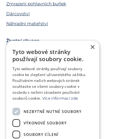
Zmrazení pohlavních buňek
Dárcovství
Náhradní mateřství
Životní situace
Snažíme se o miminko
×
Tyto webové stránky
Chci miminko v budoucnu
používají soubory cookie.
Trápí mě genetický problém
Tyto webové stránky používají soubory
Jsem v onkologické léčbě
cookie ke zlepšení uživatelského zážitku.
Používáním našich webových stránek
Chci pomoct jiným párům
souhlasíte se všemi soubory cookie v
souladu s našimi zásadami používání
souborů cookie.
Více informací zde
O klinice
Klientská zóna
NEZBYTNĚ NUTNÉ SOUBORY
Slovníček pojmů
Často kladené dotazy
VÝKONOVÉ SOUBORY
Ke stažení
Kontakt
Ceník
SOUBORY CÍLENÍ