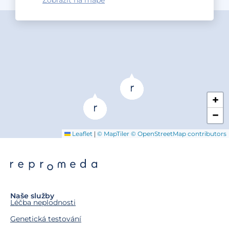
Zobrazit na mapě
+
−
|
Leaflet
© MapTiler
© OpenStreetMap contributors
Naše služby
Léčba neplodnosti
Genetická testování