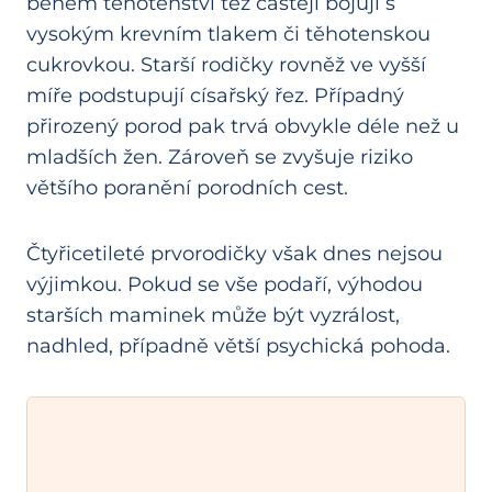
během těhotenství též častěji bojují s
vysokým krevním tlakem či těhotenskou
cukrovkou. Starší rodičky rovněž ve vyšší
míře podstupují císařský řez. Případný
přirozený porod pak trvá obvykle déle než u
mladších žen. Zároveň se zvyšuje riziko
většího poranění porodních cest.
Čtyřicetileté prvorodičky však dnes nejsou
výjimkou. Pokud se vše podaří, výhodou
starších maminek může být vyzrálost,
nadhled, případně větší psychická pohoda.