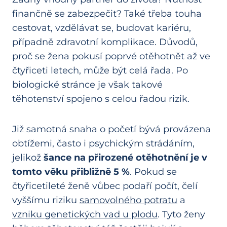
finančně se zabezpečit? Také třeba touha
cestovat, vzdělávat se, budovat kariéru,
případně zdravotní komplikace. Důvodů,
proč se žena pokusí poprvé otěhotnět až ve
čtyřiceti letech, může být celá řada. Po
biologické stránce je však takové
těhotenství spojeno s celou řadou rizik.
Již samotná snaha o početí bývá provázena
obtížemi, často i psychickým strádáním,
jelikož
šance na přirozené otěhotnění je v
tomto věku přibližně 5 %
. Pokud se
čtyřicetileté ženě vůbec podaří počít, čelí
vyššímu riziku
samovolného potratu
a
vzniku genetických vad u plodu
. Tyto ženy