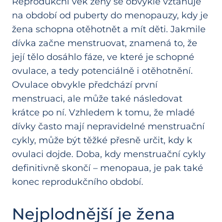
Reprodukční věk ženy se obvykle vztahuje
na období od puberty do menopauzy, kdy je
žena schopna otěhotnět a mít děti. Jakmile
dívka začne menstruovat, znamená to, že
její tělo dosáhlo fáze, ve které je schopné
ovulace, a tedy potenciálně i otěhotnění.
Ovulace obvykle předchází první
menstruaci, ale může také následovat
krátce po ní. Vzhledem k tomu, že mladé
dívky často mají nepravidelné menstruační
cykly, může být těžké přesně určit, kdy k
ovulaci dojde. Doba, kdy menstruační cykly
definitivně skončí – menopaua, je pak také
konec reprodukčního období.
Nejplodnější je žena