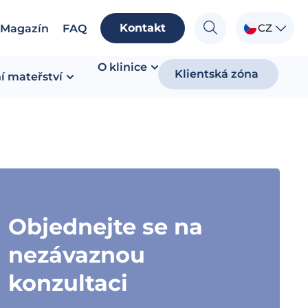
Kontakt
CZ
Magazín
FAQ
O klinice
Klientská zóna
í mateřství
Objednejte se na
nezávaznou
konzultaci