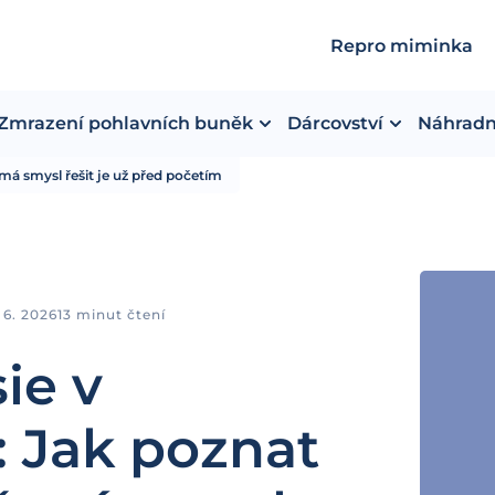
Repro miminka
Zmrazení pohlavních buněk
Dárcovství
Náhradn
 má smysl řešit je už před početím
. 6. 2026
13 minut čtení
ie v
: Jak poznat