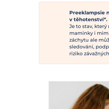
Preeklampsie n
v těhotenství“.
Je to stav, který
maminky i mimi
záchytu ale může
sledování, podp
riziko závažnýc