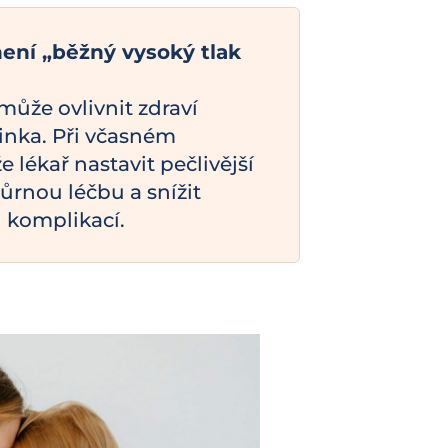
ení „běžný vysoký tlak
 může ovlivnit zdraví
nka. Při včasném
 lékař nastavit pečlivější
ůrnou léčbu a snížit
h komplikací.