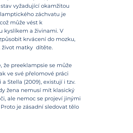
 stav vyžadující okamžitou
lamptického záchvatu je
což může vést k
 kyslíkem a živinami. V
způsobit krvácení do mozku,
 život matky dítěte.
e, že preeklampsie se může
Jak ve své přelomové práci
 Stella (2009), existují i tzv.
dy žena nemusí mít klasický
či, ale nemoc se projeví jinými
roto je zásadní sledovat tělo