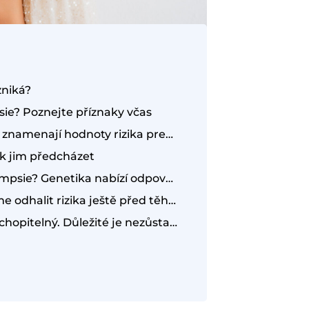
zniká?
sie? Poznejte příznaky včas
Diagnostika a screening: Co znamenají hodnoty rizika preeklampsie?
k jim předcházet
Máte zvýšené riziko preeklampsie? Genetika nabízí odpovědi
Jak v Repromedě pomáháme odhalit rizika ještě před těhotenstvím
Strach z preeklampsie je pochopitelný. Důležité je nezůstat na něj sama