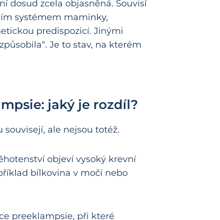
ní dosud zcela objasněná. Souvisí
évním systémem maminky,
etickou predispozicí. Jinými
způsobila“. Je to stav, na kterém
mpsie: jaký je rozdíl?
ouvisejí, ale nejsou totéž.
těhotenství objeví vysoký krevní
příklad bílkovina v moči nebo
e preeklampsie, při které