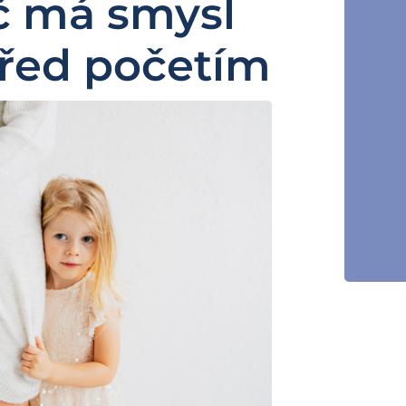
oč má smysl
 před početím