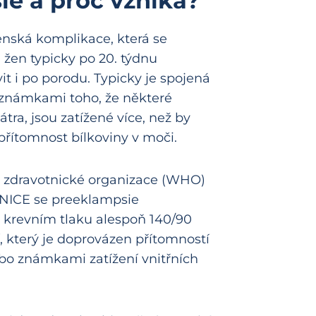
ie a proč vzniká?
enská komplikace, která se
 žen typicky po 20. týdnu
it i po porodu. Typicky je spojená
známkami toho, že některé
tra, jsou zatížené více, než by
přítomnost bílkoviny v moči.
ové zdravotnické organizace (WHO)
u NICE se preeklampsie
m krevním tlaku alespoň 140/90
 který je doprovázen přítomností
nebo známkami zatížení vnitřních