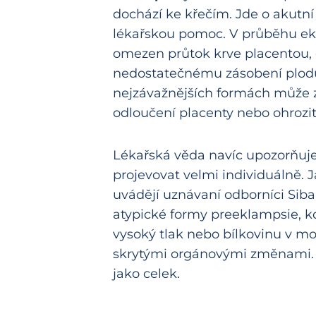
dochází ke křečím. Jde o akutní
lékařskou pomoc. V průběhu ek
omezen průtok krve placentou, 
nedostatečnému zásobení plodu
nejzávažnějších formách může 
odloučení placenty nebo ohrozit
Lékařská věda navíc upozorňuj
projevovat velmi individuálně. 
uvádějí uznávaní odborníci Sibai a
atypické formy preeklampsie, k
vysoký tlak nebo bílkovinu v mo
skrytými orgánovými změnami. P
jako celek.