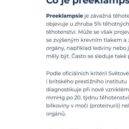
Co je preeklamps
Preeklampsie
je závažná těhot
objevuje u zhruba 5% těhotných
těhotenství. Může se však projev
se zvýšeným krevním tlakem a 
orgány, například ledviny nebo já
měly být. Často se sleduje také 
Podle oficiálních kritérií Svět
i britského prestižního institut
diagnostikuje při nově vzniklé
mmHg po 20. týdnu těhotenství,
bílkoviny v moči (proteinurií) 
orgánů.