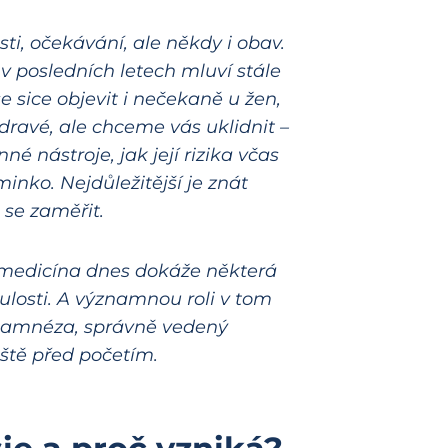
i, očekávání, ale někdy i obav.
 v posledních letech mluví stále
e sice objevit i nečekaně u žen,
 zdravé, ale chceme vás uklidnit –
 nástroje, jak její rizika včas
minko. Nejdůležitější je znát
 se zaměřit.
 medicína dnes dokáže některá
nulosti. A významnou roli v tom
anamnéza, správně vedený
eště před početím.