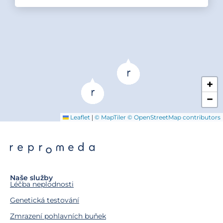
+
−
|
Leaflet
© MapTiler
© OpenStreetMap contributors
Naše služby
Léčba neplodnosti
Genetická testování
Zmrazení pohlavních buňek