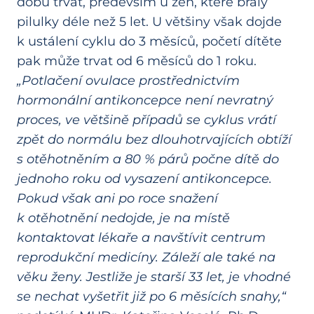
dobu trvat, především u žen, které braly
pilulky déle než 5 let. U většiny však dojde
k ustálení cyklu do 3 měsíců, početí dítěte
pak může trvat od 6 měsíců do 1 roku.
„Potlačení ovulace prostřednictvím
hormonální antikoncepce není nevratný
proces, ve většině případů se cyklus vrátí
zpět do normálu bez dlouhotrvajících obtíží
s otěhotněním a 80 % párů počne dítě do
jednoho roku od vysazení antikoncepce.
Pokud však ani po roce snažení
k otěhotnění nedojde, je na místě
kontaktovat lékaře a navštívit centrum
reprodukční medicíny. Záleží ale také na
věku ženy. Jestliže je starší 33 let, je vhodné
se nechat vyšetřit již po 6 měsících snahy,“