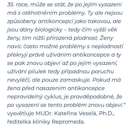
35. roce, může se stát, že po jejím vysazení
má s otěhotněním problémy. Ty ale nejsou
způsobeny antikoncepcí jako takovou, ale
jsou dány biologicky – tedy čím vyšší věk
ženy, tím nižší přirozená plodnost. Ženy
navíc často možné problémy s neplodností
překryjí právě užíváním antikoncepce a ty
se pak znovu objeví až po jejím vysazení,
užívání pilulek tedy případnou poruchu
nevyléčí, ale pouze zamaskuje. Pokud má
žena před nasazením antikoncepce
nepravidelný cyklus, je pravděpodobné, že
po vysazení se tento problém znovu objeví.“
vysvětluje MUDr. Kateřina Veselá, Ph.D.,
ředitelka kliniky Repromeda.