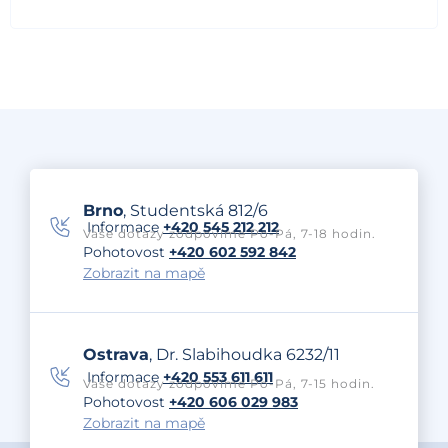
Brno
, Studentská 812/6
Informace
+420 545 212 212
Vaše dotazy zodpovíme Po-Pá, 7-18 hodin.
Pohotovost
+420 602 592 842
Zobrazit na mapě
Ostrava
, Dr. Slabihoudka 6232/11
Informace
+420 553 611 611
Vaše dotazy zodpovíme Po-Pá, 7-15 hodin.
Pohotovost
+420 606 029 983
Zobrazit na mapě