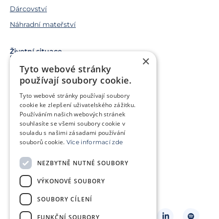
Dárcovství
Náhradní mateřství
Životní situace
×
Snažíme se o miminko
Tyto webové stránky
Chci miminko v budoucnu
používají soubory cookie.
Trápí mě genetický problém
Tyto webové stránky používají soubory
Jsem v onkologické léčbě
cookie ke zlepšení uživatelského zážitku.
Používáním našich webových stránek
Chci pomoct jiným párům
souhlasíte se všemi soubory cookie v
souladu s našimi zásadami používání
souborů cookie.
Více informací zde
O klinice
Klientská zóna
NEZBYTNĚ NUTNÉ SOUBORY
Slovníček pojmů
Často kladené dotazy
VÝKONOVÉ SOUBORY
Ke stažení
Kontakt
Ceník
SOUBORY CÍLENÍ
Sledujte nás
FUNKČNÍ SOUBORY