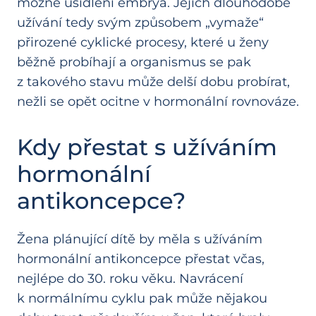
možné usídlení embrya. Jejich dlouhodobé
užívání tedy svým způsobem „vymaže“
přirozené cyklické procesy, které u ženy
běžně probíhají a organismus se pak
z takového stavu může delší dobu probírat,
nežli se opět ocitne v hormonální rovnováze.
Kdy přestat s užíváním
hormonální
antikoncepce?
Žena plánující dítě by měla s užíváním
hormonální antikoncepce přestat včas,
nejlépe do 30. roku věku. Navrácení
k normálnímu cyklu pak může nějakou