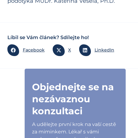
podotýká MUDr. Kateřina Veselá, Ph.D.
Líbil se Vám článek? Sdílejte ho!
Facebook
X
LinkedIn
Objednejte se na
nezávaznou
konzultaci
A udělejte první krok na vaší cestě
za miminkem. Lékař s vámi