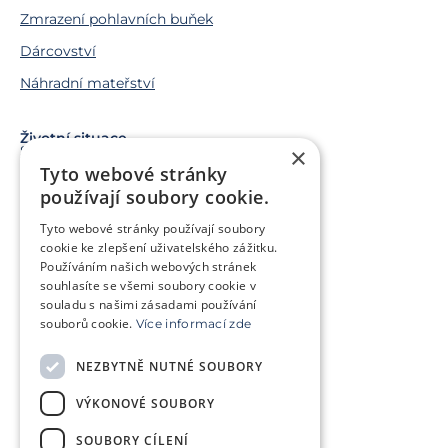
Zmrazení pohlavních buňek
Dárcovství
Náhradní mateřství
Životní situace
×
Snažíme se o miminko
Tyto webové stránky
Chci miminko v budoucnu
používají soubory cookie.
Trápí mě genetický problém
Tyto webové stránky používají soubory
Jsem v onkologické léčbě
cookie ke zlepšení uživatelského zážitku.
Používáním našich webových stránek
Chci pomoct jiným párům
souhlasíte se všemi soubory cookie v
souladu s našimi zásadami používání
souborů cookie.
Více informací zde
O klinice
Klientská zóna
NEZBYTNĚ NUTNÉ SOUBORY
Slovníček pojmů
Často kladené dotazy
VÝKONOVÉ SOUBORY
Ke stažení
Kontakt
Ceník
SOUBORY CÍLENÍ