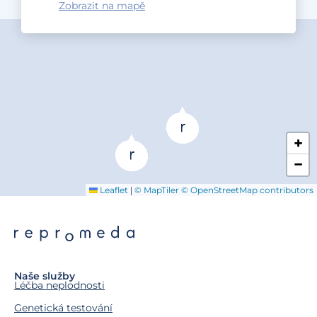
Zobrazit na mapě
+
−
|
Leaflet
© MapTiler
© OpenStreetMap contributors
Naše služby
Léčba neplodnosti
Genetická testování